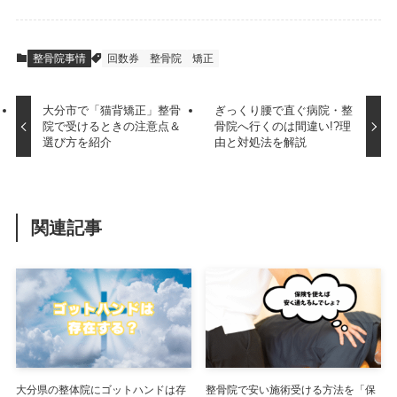
整骨院事情
回数券
整骨院
矯正
大分市で「猫背矯正」整骨
ぎっくり腰で直ぐ病院・整
院で受けるときの注意点＆
骨院へ行くのは間違い!?理
選び方を紹介
由と対処法を解説
関連記事
大分県の整体院にゴットハンドは存
整骨院で安い施術受ける方法を「保