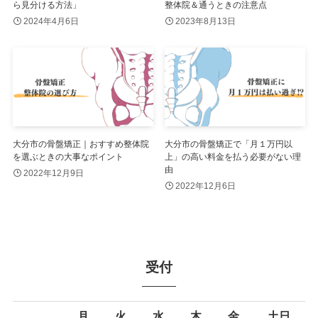
ら見分ける方法」
整体院＆通うときの注意点
2024年4月6日
2023年8月13日
大分市の骨盤矯正｜おすすめ整体院
大分市の骨盤矯正で「月１万円以
を選ぶときの大事なポイント
上」の高い料金を払う必要がない理
由
2022年12月9日
2022年12月6日
受付
月
火
水
木
金
土日