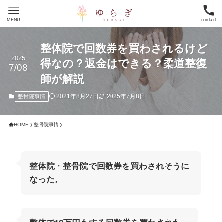
MENU
contact
整体院で回数券を買わされるけど
2025
得なの？返金はできる？柔道整復
7/08
師が解説
2021年8月27日
2025年7月8日
整骨院事情
HOME
整骨院事情
整体院・整骨院で回数券を買わされそうに
なった。