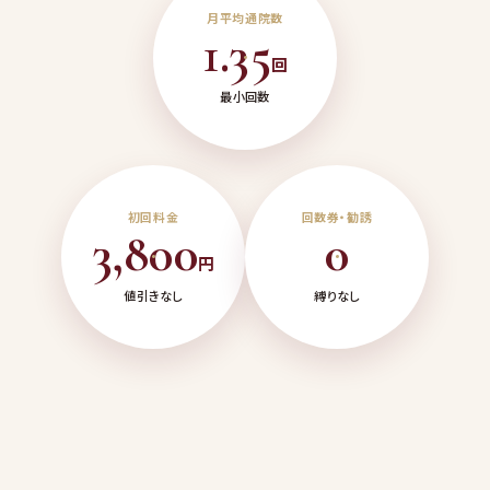
月平均通院数
1.35
回
最小回数
初回料金
回数券・勧誘
3,800
0
円
値引きなし
縛りなし