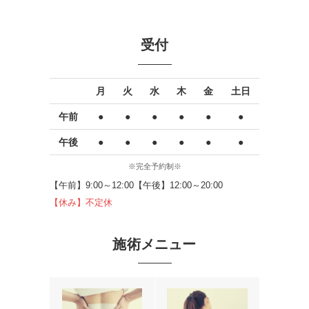
受付
月
火
水
木
金
土日
午前
●
●
●
●
●
●
午後
●
●
●
●
●
●
※完全予約制※
【午前】9:00～12:00【午後】12:00～20:00
【休み】不定休
施術メニュー