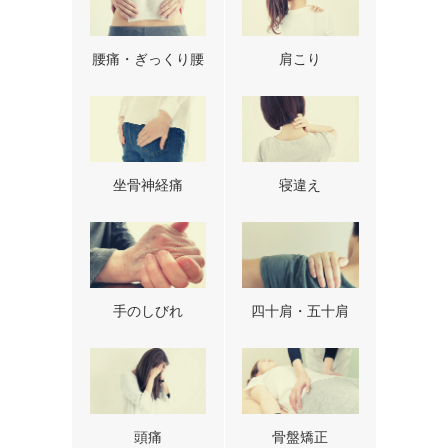
腰痛・ぎっくり腰
肩こり
坐骨神経痛
寝違え
手のしびれ
四十肩・五十肩
頭痛
骨盤矯正