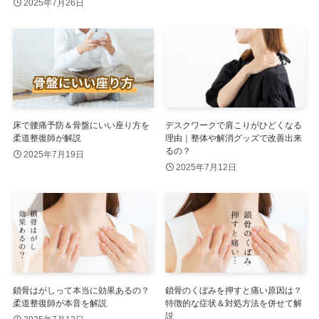
2025年7月26日
床で腰痛予防＆骨盤にいい座り方を
デスクワークで肩こりがひどくなる
柔道整復師が解説
理由｜整体や解消グッズで改善出来
るの？
2025年7月19日
2025年7月12日
鎖骨はがしって本当に効果あるの？
鎖骨のくぼみを押すと痛い原因は？
柔道整復師が本音を解説
特徴的な症状＆対処方法を併せて解
説