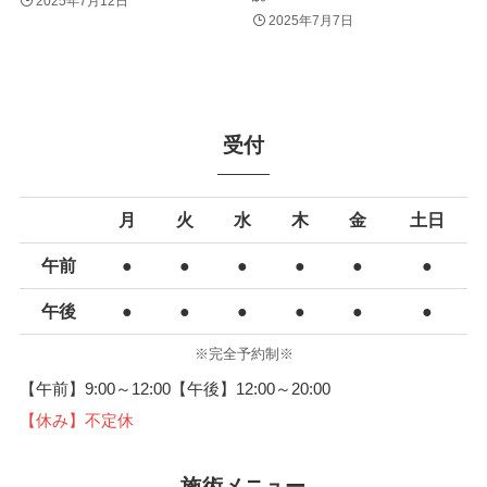
2025年7月12日
2025年7月7日
受付
月
火
水
木
金
土日
午前
●
●
●
●
●
●
午後
●
●
●
●
●
●
※完全予約制※
【午前】9:00～12:00【午後】12:00～20:00
【休み】不定休
施術メニュー