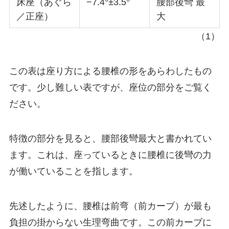
床座（あぐら
−7.4°±3.5°
腰部後彎 最
／正座）
大
（1）
この表は座り方による腰椎の形をあらわしたもの
です。少し難しい表ですが、座位の部分をご覧く
ださい。
特徴の部分を見ると、腰部後彎最大と書かれてい
ます。これは、座っているときに腰椎に後彎の力
が働いていることを指します。
先述したように、腰椎は前弯（前カーブ）が最も
負担の掛からない生理弯曲です。この前カーブに