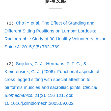
参考文献
（1）
Cho IY et al. The Effect of Standing and
Different Sitting Positions on Lumbar Lordosis:
Radiographic Study of 30 Healthy Volunteers. Asian
Spine J. 2015;9(5):762–769.
（2）
Snijders, C. J., Hermans, P. F. G., &
Kleinrensink, G. J. (2006). Functional aspects of
cross-legged sitting with special attention to
piriformis muscles and sacroiliac joints.
Clinical
Biomechanics
, 21(2), 116-121. doi:
10.1016/j.clinbiomech.2005.09.002