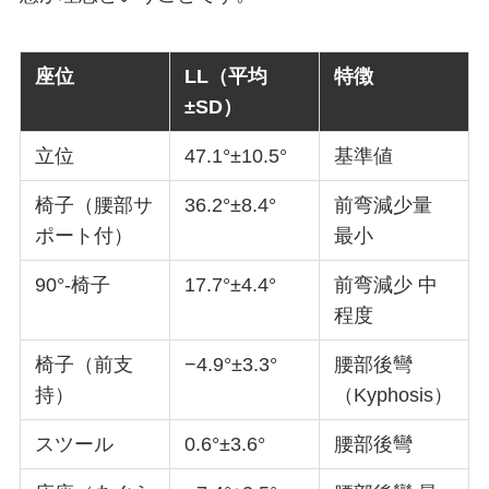
座位
LL（平均
特徴
±SD）
立位
47.1°±10.5°
基準値
椅子（腰部サ
36.2°±8.4°
前弯減少量
ポート付）
最小
90°-椅子
17.7°±4.4°
前弯減少 中
程度
椅子（前支
−4.9°±3.3°
腰部後彎
持）
（Kyphosis）
スツール
0.6°±3.6°
腰部後彎