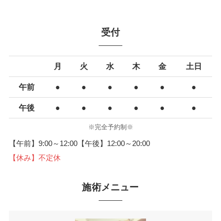
受付
月
火
水
木
金
土日
午前
●
●
●
●
●
●
午後
●
●
●
●
●
●
※完全予約制※
【午前】9:00～12:00【午後】12:00～20:00
【休み】不定休
施術メニュー