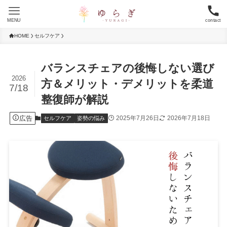
MENU
contact
HOME
セルフケア
バランスチェアの後悔しない選び
2026
方＆メリット・デメリットを柔道
7/18
整復師が解説
広告
2025年7月26日
2026年7月18日
セルフケア
姿勢の悩み