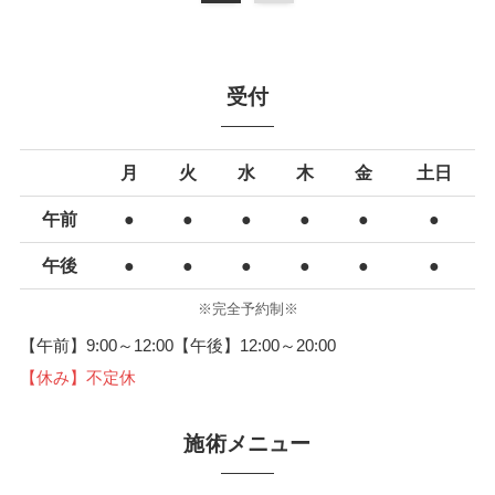
受付
月
火
水
木
金
土日
午前
●
●
●
●
●
●
午後
●
●
●
●
●
●
※完全予約制※
【午前】9:00～12:00【午後】12:00～20:00
【休み】不定休
施術メニュー