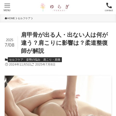
MENU
contact
HOME
セルフケア
肩甲骨が出る人・出ない人は何が
2025
違う？肩こりに影響は？柔道整復
7/08
師が解説
セルフケア
姿勢の悩み
肩こり・肩痛
2024年11月5日
2025年7月8日