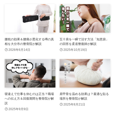
腰枕の効果＆腰痛が悪化する噂の真
五十肩を一瞬で治す方法「知恵袋」
相を大分市の整骨院が解説
の回答を柔道整復師が解説
2026年6月14日
2025年10月19日
寝違えで仕事を休むのは正当？職場
肩甲骨を温める効果は？最適な貼る
への伝え方＆回復期間を整骨院が解
場所を整骨院が解説
説
2025年8月21日
2025年9月9日