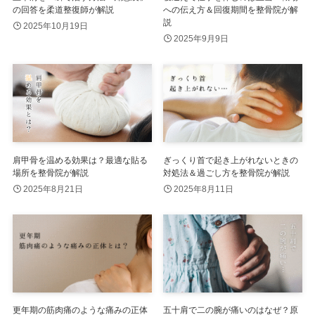
の回答を柔道整復師が解説
への伝え方＆回復期間を整骨院が解
説
2025年10月19日
2025年9月9日
肩甲骨を温める効果は？最適な貼る
ぎっくり首で起き上がれないときの
場所を整骨院が解説
対処法＆過ごし方を整骨院が解説
2025年8月21日
2025年8月11日
更年期の筋肉痛のような痛みの正体
五十肩で二の腕が痛いのはなぜ？原