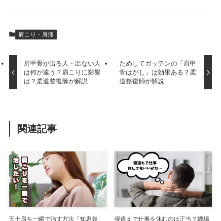
肩こり・肩痛
肩甲骨が出る人・出ない人
ためしてガッテンの「肩甲
は何が違う？肩こりに影響
骨はがし」は効果ある？柔
は？柔道整復師が解説
道整復師が解説
関連記事
五十肩を一瞬で治す方法「知恵袋」
寝違えで仕事を休むのは正当？職場