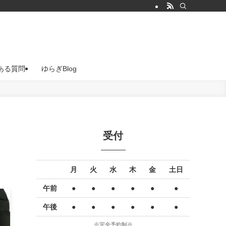
ある質問
ゆらぎBlog
受付
月
火
水
木
金
土日
午前
●
●
●
●
●
●
午後
●
●
●
●
●
●
※完全予約制※