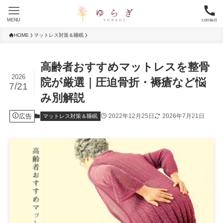
MENU
contact
HOME
マットレス対策＆睡眠
高齢者おすすめマットレスを整骨
2026
院が厳選｜圧迫骨折・褥瘡など悩
7/21
み別解説
広告
2022年12月25日
2026年7月21日
マットレス対策＆睡眠