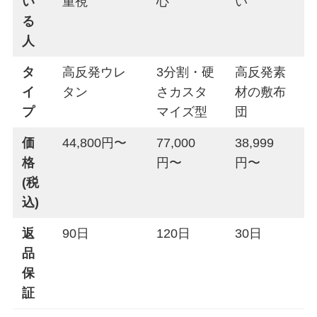
い
重視
心
い
る
人
タ
高反発ウレ
3分割・硬
高反発素
イ
タン
さカスタ
材の敷布
プ
マイズ型
団
価
44,800円〜
77,000
38,999
格
円〜
円〜
(税
込)
返
90日
120日
30日
品
保
証