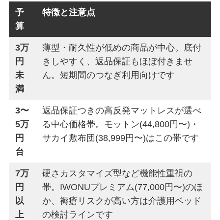
予
特徴と注意点
算
3万
薄型・耐久性が低めの商品が中心。底付
円
きしやすく、返品保証もほぼ付きませ
未
ん。短期間のつなぎ利用向けです
満
3〜
返品保証つきの高反発マットレスが選べ
5万
る中心価格帯。モットン(44,800円〜)・
円
サカイ敷布団(38,999円〜)はこの帯です
台
7万
硬さカスタマイズ型など機能性重視の
円
帯。IWONUプレミアム(77,000円〜)のほ
以
か、褥瘡リスクが高い方は介護用ベッド
上
の検討ラインです