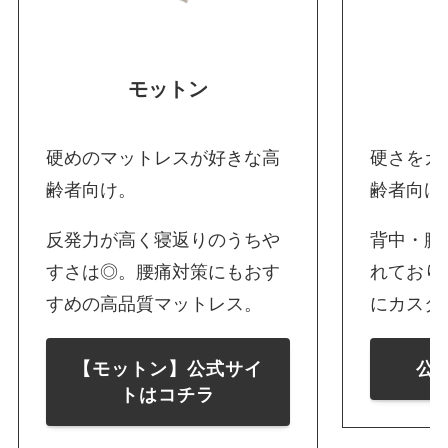
モットン
硬めのマットレスが好きな高
硬さをカ
齢者向け。
齢者向け
反発力が高く寝返りのうちや
背中・腰
すさは◎。腰痛対策にもおす
れており
すめの高品質マットレス。
にカスタ
【モットン】公式サイ
公
トはコチラ