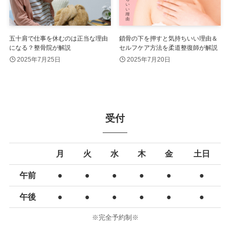
五十肩で仕事を休むのは正当な理由
鎖骨の下を押すと気持ちいい理由＆
になる？整骨院が解説
セルフケア方法を柔道整復師が解説
2025年7月25日
2025年7月20日
受付
月
火
水
木
金
土日
午前
●
●
●
●
●
●
午後
●
●
●
●
●
●
※完全予約制※