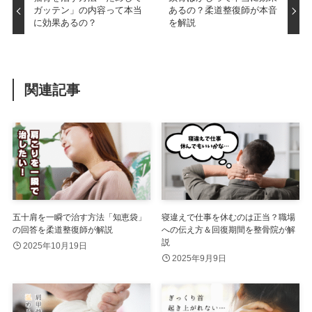
ガッテン」の内容って本当
あるの？柔道整復師が本音
に効果あるの？
を解説
関連記事
五十肩を一瞬で治す方法「知恵袋」
寝違えで仕事を休むのは正当？職場
の回答を柔道整復師が解説
への伝え方＆回復期間を整骨院が解
説
2025年10月19日
2025年9月9日