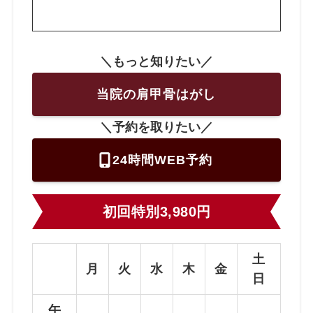
＼もっと知りたい／
当院の肩甲骨はがし
＼予約を取りたい／
24時間WEB予約
初回特別3,980円
土
月
火
水
木
金
日
午