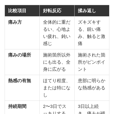
比較項目
好転反応
揉み返し
痛み方
全体的に重だ
ズキズキす
るい、心地よ
る、鋭い痛
い疲れ、鈍い
み、触ると激
感じ
痛
痛みの場所
施術箇所以外
施術された箇
にも出る、全
所がピンポイ
身に広がる
ント
熱感の有無
ほてり程度、
患部に明らか
または特にな
な熱感がある
し
持続期間
2〜3日でス
3日以上続
ッキリする
き、痛みが残