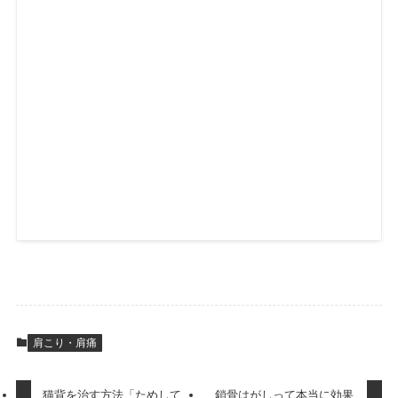
肩こり・肩痛
猫背を治す方法「ためして
鎖骨はがしって本当に効果