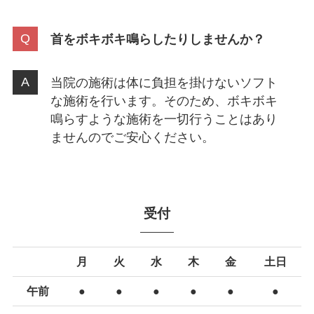
首をボキボキ鳴らしたりしませんか？
当院の施術は体に負担を掛けないソフト
な施術を行います。そのため、ボキボキ
鳴らすような施術を一切行うことはあり
ませんのでご安心ください。
受付
月
火
水
木
金
土日
午前
●
●
●
●
●
●