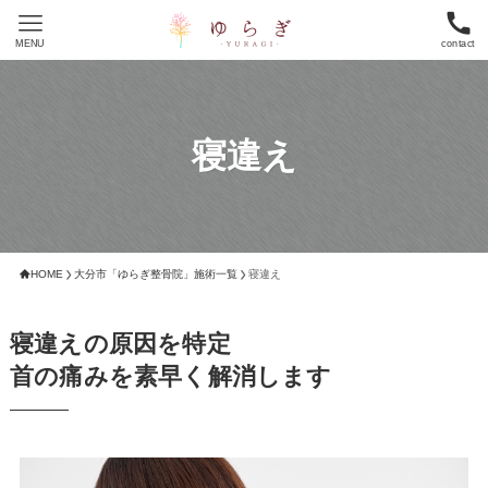
MENU
contact
寝違え
HOME
大分市「ゆらぎ整骨院」施術一覧
寝違え
寝違えの原因を特定
首の痛みを素早く解消します