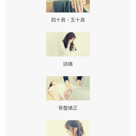
四十肩・五十肩
頭痛
骨盤矯正