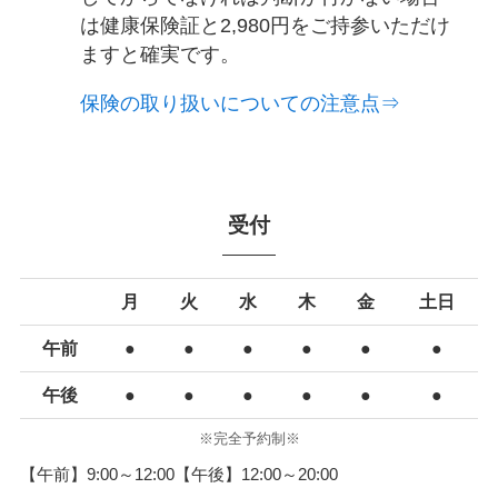
は健康保険証と2,980円をご持参いただけ
ますと確実です。
保険の取り扱いについての注意点⇒
受付
月
火
水
木
金
土日
午前
●
●
●
●
●
●
午後
●
●
●
●
●
●
※完全予約制※
【午前】9:00～12:00【午後】12:00～20:00