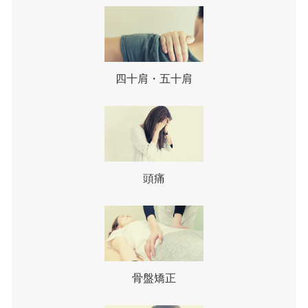
四十肩・五十肩
頭痛
骨盤矯正