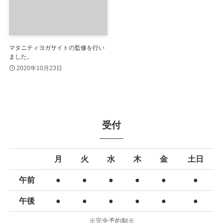
マタニティヨガサイトの監修を行い
ました。
2020年10月23日
受付
月
火
水
木
金
土日
午前
●
●
●
●
●
●
午後
●
●
●
●
●
●
※完全予約制※