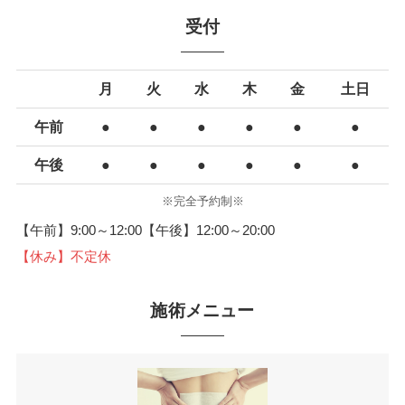
受付
月
火
水
木
金
土日
午前
●
●
●
●
●
●
午後
●
●
●
●
●
●
※完全予約制※
【午前】9:00～12:00【午後】12:00～20:00
【休み】不定休
施術メニュー