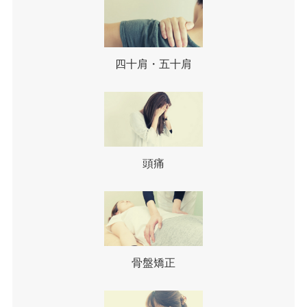
四十肩・五十肩
頭痛
骨盤矯正