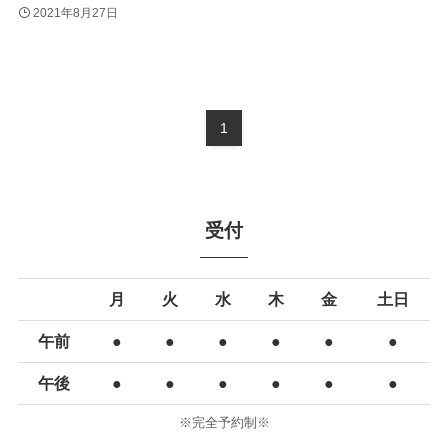
2021年8月27日
1
受付
月
火
水
木
金
土日
午前
●
●
●
●
●
●
午後
●
●
●
●
●
●
※完全予約制※